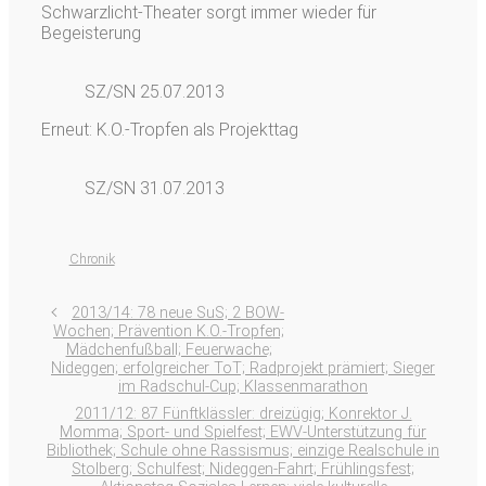
Schwarzlicht-Theater sorgt immer wieder für
Begeisterung
SZ/SN 25.07.2013
Erneut: K.O.-Tropfen als Projekttag
SZ/SN 31.07.2013
Chronik
2013/14: 78 neue SuS; 2 BOW-
Wochen; Prävention K.O.-Tropfen;
Mädchenfußball; Feuerwache;
Nideggen; erfolgreicher ToT; Radprojekt prämiert; Sieger
im Radschul-Cup; Klassenmarathon
2011/12: 87 Fünftklässler: dreizügig; Konrektor J.
Momma; Sport- und Spielfest; EWV-Unterstützung für
Bibliothek; Schule ohne Rassismus; einzige Realschule in
Stolberg; Schulfest; Nideggen-Fahrt; Frühlingsfest;