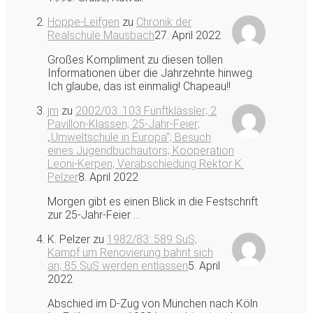
Hoppe-Leifgen
zu
Chronik der
Realschule Mausbach
27. April 2022
Großes Kompliment zu diesen tollen
Informationen über die Jahrzehnte hinweg.
Ich glaube, das ist einmalig! Chapeau!!
jm
zu
2002/03: 103 Fünftklässler; 2
Pavillon-Klassen; 25-Jahr-Feier;
„Umweltschule in Europa“; Besuch
eines Jugendbuchautors; Kooperation
Leoni-Kerpen; Verabschiedung Rektor K.
Pelzer
8. April 2022
Morgen gibt es einen Blick in die Festschrift
zur 25-Jahr-Feier ...
K. Pelzer
zu
1982/83: 589 SuS;
Kampf um Renovierung bahnt sich
an; 85 SuS werden entlassen
5. April
2022
Abschied im D-Zug von München nach Köln