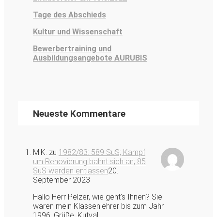
Tage des Abschieds
Kultur und Wissenschaft
Bewerbertraining und
Ausbildungsangebote AURUBIS
Neueste Kommentare
M.K.
zu
1982/83: 589 SuS; Kampf
um Renovierung bahnt sich an; 85
SuS werden entlassen
20.
September 2023
Hallo Herr Pelzer, wie geht's Ihnen? Sie
waren mein Klassenlehrer bis zum Jahr
1996. Grüße, Kutval.