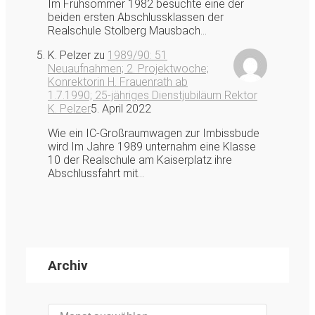
Im Frühsommer 1982 besuchte eine der
beiden ersten Abschlussklassen der
Realschule Stolberg Mausbach…
K. Pelzer
zu
1989/90: 51
Neuaufnahmen; 2. Projektwoche;
Konrektorin H. Frauenrath ab
1.7.1990; 25-jähriges Dienstjubiläum Rektor
K. Pelzer
5. April 2022
Wie ein IC-Großraumwagen zur Imbissbude
wird Im Jahre 1989 unternahm eine Klasse
10 der Realschule am Kaiserplatz ihre
Abschlussfahrt mit…
Archiv
Archiv